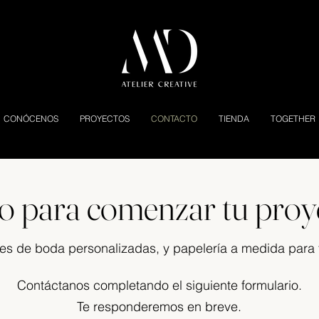
CONÓCENOS
PROYECTOS
CONTACTO
TIENDA
TOGETHER
to para comenzar tu proy
nes de boda personalizadas, y papelería a medida para 
Contáctanos completando el siguiente formulario.
Te responderemos en breve.