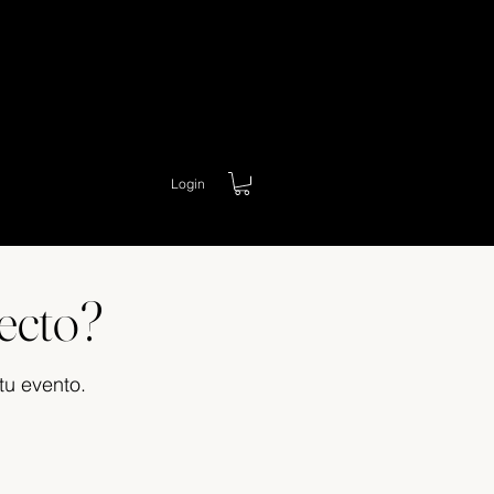
Login
ecto?
tu evento.